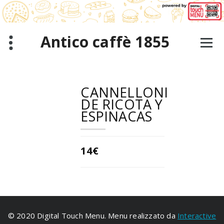
Saltar
al
contenido
Antico caffè 1855
CANNELLONI
DE RICOTA Y
ESPINACAS
14€
© 2020 Digital Touch Menu. Menu realizzato da
Interactive