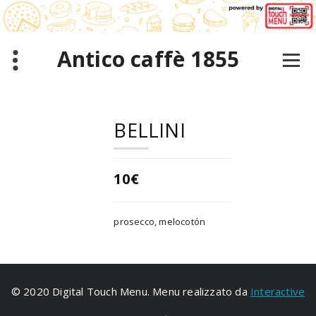
Saltar
al
contenido
Antico caffè 1855
BELLINI
10€
prosecco, melocotón
© 2020 Digital Touch Menu. Menu realizzato da
Interactive