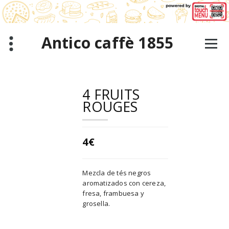
Saltar
al
contenido
Antico caffè 1855
4 FRUITS
ROUGES
4€
Mezcla de tés negros
aromatizados con cereza,
fresa, frambuesa y
grosella.