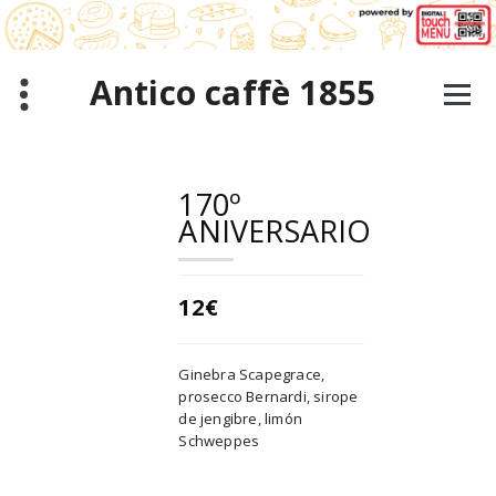
Saltar
al
contenido
Antico caffè 1855
170º
ANIVERSARIO
12€
Ginebra Scapegrace,
prosecco Bernardi, sirope
de jengibre, limón
Schweppes