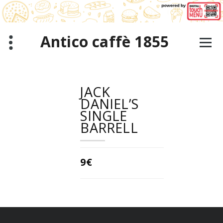
Zum
Inhalt
springen
Antico caffè 1855
JACK
DANIEL’S
SINGLE
BARRELL
9€