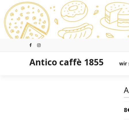
Zum
Inhalt
springen
Antico caffè 1855
wir 
A
8