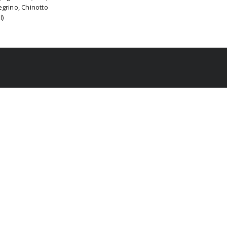
egrino, Chinotto
l)