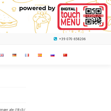
+39 070 658206
nger ale (18 cl) /