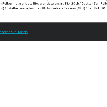
n Pellegrino aranciata Bio, aranciata amara Bio (20 cl) / Cocktail San Pell
 cl) / Estathe pesca, limone (18 cl) / Cedrata Tassoni (18 cl) / Red Bull (20 c
Interactive Minds