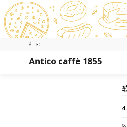
跳
至
正
文
Antico caffè 1855
4
Coc