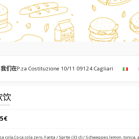
我们在
P.za Costituzione 10/11 09124 Cagliari
软饮
.5€
a cola,Coca cola zero, Fanta / Sprite (33 cl) / Schweppes lemon, tonica, gi