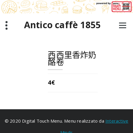
跳
至
正
文
Antico caffè 1855
西西里香炸奶
酪卷
4€
© 2020 Digital Touch Menu. Menu realizzato da
Interactive
Minds