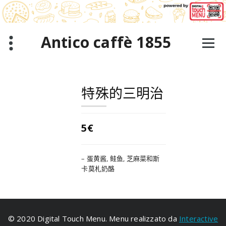
跳
至
正
文
Antico caffè 1855
特殊的三明治
5€
– 蛋黄酱, 鲑鱼, 芝麻菜和斯
卡莫札奶酪
© 2020 Digital Touch Menu. Menu realizzato da
Interactive