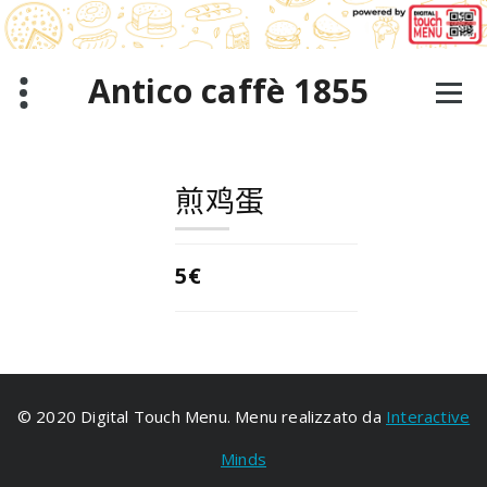
跳
至
正
文
Antico caffè 1855
煎鸡蛋
5€
© 2020 Digital Touch Menu. Menu realizzato da
Interactive
Minds