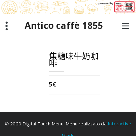
跳
至
正
文
Antico caffè 1855
焦糖味牛奶咖
啡
5€
© 2020 Digital Touch Menu. Menu realizzato da
Interactive
Minds