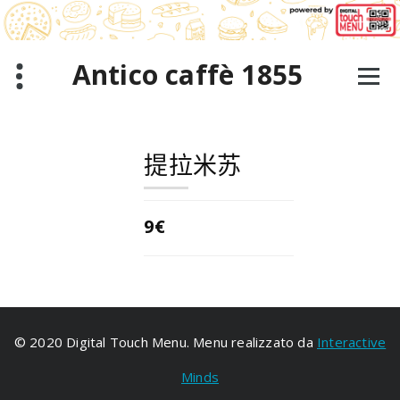
跳
至
正
文
Antico caffè 1855
提拉米苏
9€
© 2020 Digital Touch Menu. Menu realizzato da
Interactive
Minds