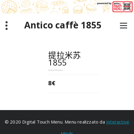
跳
至
正
文
Antico caffè 1855
提拉米苏
1855
8€
© 2020 Digital Touch Menu. Menu realizzato da
Interactive
Minds