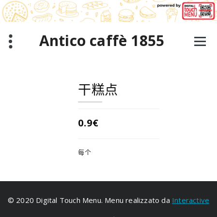
跳
至
正
文
Antico caffè 1855
干糕点
0.9€
每个
© 2020 Digital Touch Menu. Menu realizzato da
Interactive