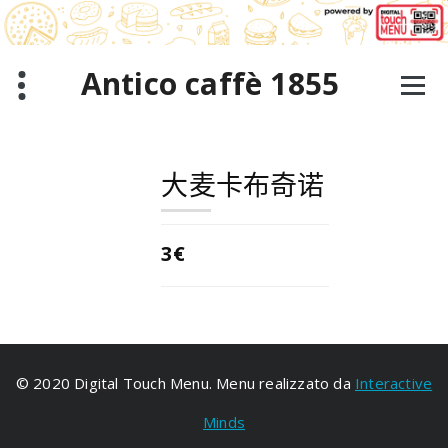
跳
至
正
文
Antico caffè 1855
大麦卡布奇诺
3€
© 2020 Digital Touch Menu. Menu realizzato da
Interactive
Minds