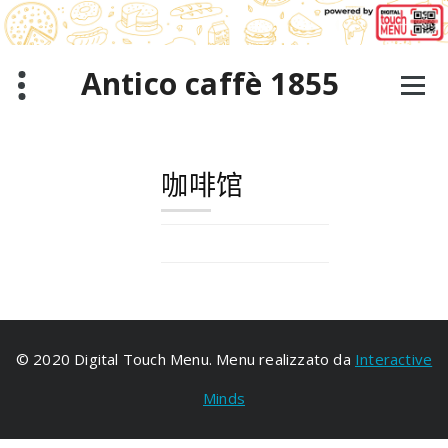
跳
至
正
文
Antico caffè 1855
咖啡馆
© 2020 Digital Touch Menu. Menu realizzato da
Interactive
Minds