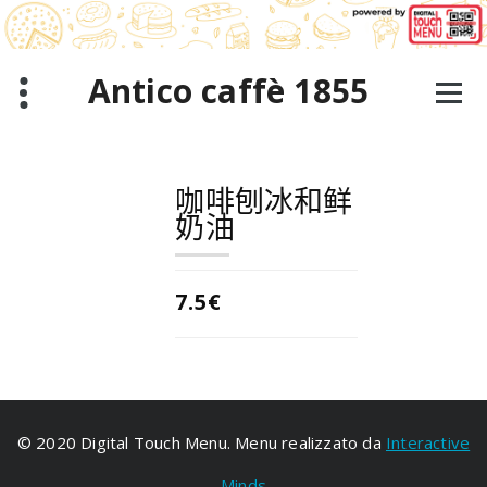
跳
至
正
文
Antico caffè 1855
咖啡刨冰和鲜
奶油
7.5€
© 2020 Digital Touch Menu. Menu realizzato da
Interactive
Minds