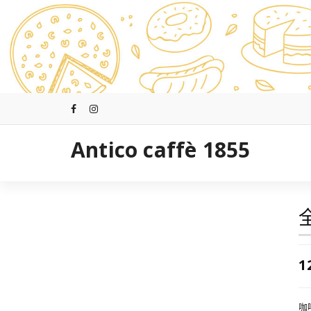
跳
至
正
文
Antico caffè 1855
1
咖