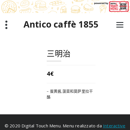
跳
至
正
文
Antico caffè 1855
三明治
4€
– 蛋黄酱,菠菜和莫萨里拉干
酪
© 2020 Digital Touch Menu. Menu realizzato da
Interactive